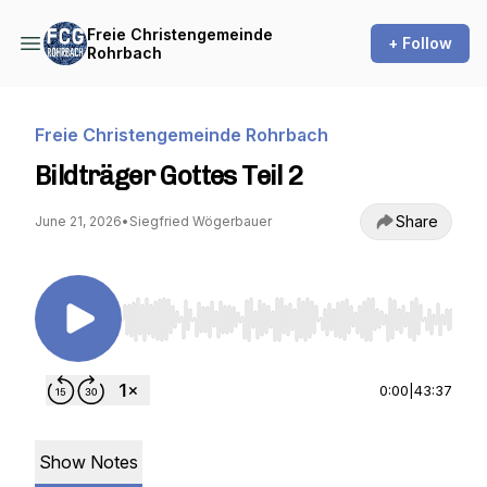
Freie Christengemeinde
+ Follow
Rohrbach
Freie Christengemeinde Rohrbach
Bildträger Gottes Teil 2
Share
June 21, 2026
•
Siegfried Wögerbauer
Use Left/Right to seek, Home/End to jump to st
0:00
|
43:37
Show Notes